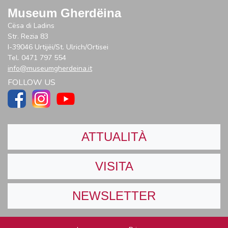
Museum Gherdëina
Cësa di Ladins
Str. Rezia 83
I-39046 Urtijëi/St. Ulrich/Ortisei
Tel. 0471 797 554
info@museumgherdeina.it
FOLLOW US
ATTUALITÀ
VISITA
NEWSLETTER