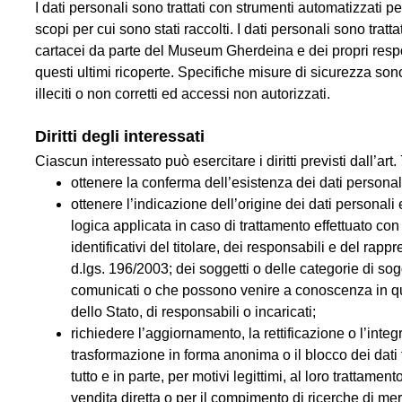
I dati personali sono trattati con strumenti automatizzati 
scopi per cui sono stati raccolti. I dati personali sono trattat
cartacei da parte del Museum Gherdeina e dei propri respo
questi ultimi ricoperte. Specifiche misure di sicurezza sono
illeciti o non corretti ed accessi non autorizzati.
Diritti degli interessati
Ciascun interessato può esercitare i diritti previsti dall’art
ottenere la conferma dell’esistenza dei dati personali
ottenere l’indicazione dell’origine dei dati personali 
logica applicata in caso di trattamento effettuato con l
identificativi del titolare, dei responsabili e del rapp
d.lgs. 196/2003; dei soggetti o delle categorie di sog
comunicati o che possono venire a conoscenza in qual
dello Stato, di responsabili o incaricati;
richiedere l’aggiornamento, la rettificazione o l’integ
trasformazione in forma anonima o il blocco dei dati t
tutto e in parte, per motivi legittimi, al loro trattamen
vendita diretta o per il compimento di ricerche di 