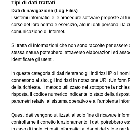
Tipi di dati trattati
Dati di navigazione (Log Files)
I sistemi informatici e le procedure software preposte al 
corso del loro normale esercizio, alcuni dati personali la cu
comunicazione di Internet.
Si tratta di informazioni che non sono raccolte per essere a
stessa natura potrebbero, attraverso elaborazioni ed associ
identificare gli utenti.
In questa categoria di dati rientrano gli indirizzi IP o i nom
connettono al sito, gli indirizzi in notazione URI (Uniform Re
della richiesta, il metodo utilizzato nel sottoporre la richie
risposta, il codice numerico indicante lo stato della risposta
parametri relativi al sistema operativo e all’ambiente infor
Questi dati vengono utilizzati al solo fine di ricavare infor
controllarne il corretto funzionamento. I dati potrebbero es
in caso di ipotetici reati informatici ai danni del sito e per 