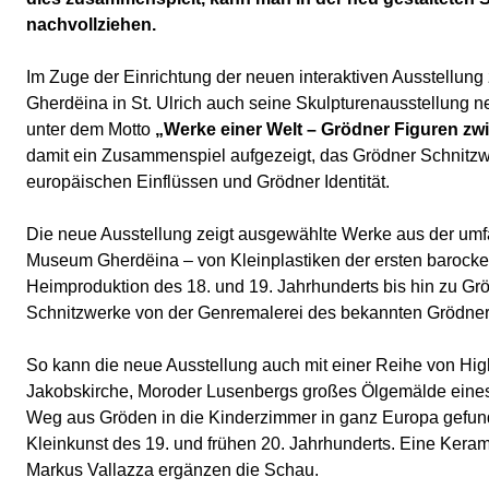
nachvollziehen.
Im Zuge der Einrichtung der neuen interaktiven Ausstellu
Gherdëina in St. Ulrich auch seine Skulpturenausstellung 
unter dem Motto
„Werke einer Welt – Grödner Figuren zwi
damit ein Zusammenspiel aufgezeigt, das Grödner Schnitz
europäischen Einflüssen und Grödner Identität.
Die neue Ausstellung zeigt ausgewählte Werke aus der u
Museum Gherdëina – von Kleinplastiken der ersten barocke
Heimproduktion des 18. und 19. Jahrhunderts bis hin zu Gr
Schnitzwerke von der Genremalerei des bekannten Grödner
So kann die neue Ausstellung auch mit einer Reihe von High
Jakobskirche, Moroder Lusenbergs großes Ölgemälde eines
Weg aus Gröden in die Kinderzimmer in ganz Europa gefun
Kleinkunst des 19. und frühen 20. Jahrhunderts. Eine Kerami
Markus Vallazza ergänzen die Schau.