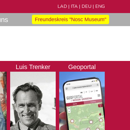
LAD
|
ITA
|
DEU
|
ENG
uns
Freundeskreis "Nosc Museum"
Luis Trenker
Geoportal