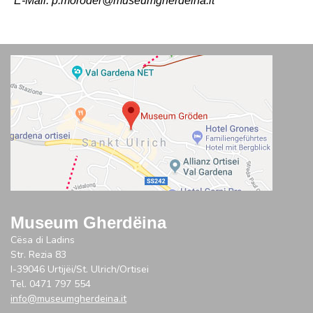
E-Mail: p.moroder@museumgherdeina.it
Museum Gherdëina
Cësa di Ladins
Str. Rezia 83
I-39046 Urtijëi/St. Ulrich/Ortisei
Tel. 0471 797 554
info@museumgherdeina.it