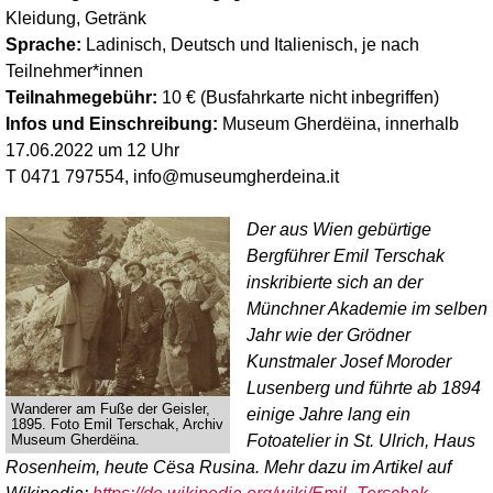
Kleidung, Getränk
Sprache:
Ladinisch, Deutsch und Italienisch, je nach
Teilnehmer*innen
Teilnahmegebühr:
10 € (Busfahrkarte nicht inbegriffen)
Infos und Einschreibung:
Museum Gherdëina, innerhalb
17.06.2022 um 12 Uhr
T 0471 797554, info@museumgherdeina.it
Der aus Wien gebürtige
Bergführer Emil Terschak
inskribierte sich an der
Münchner Akademie im selben
Jahr wie der Grödner
Kunstmaler Josef Moroder
Lusenberg und führte ab 1894
Wanderer am Fuße der Geisler,
einige Jahre lang ein
1895. Foto Emil Terschak, Archiv
Fotoatelier in St. Ulrich, Haus
Museum Gherdëina.
Rosenheim, heute Cësa Rusina. Mehr dazu im Artikel auf