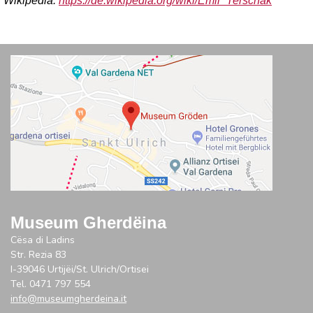
Wikipedia:
https://de.wikipedia.org/wiki/Emil_Terschak
Museum Gherdëina
Cësa di Ladins
Str. Rezia 83
I-39046 Urtijëi/St. Ulrich/Ortisei
Tel. 0471 797 554
info@museumgherdeina.it