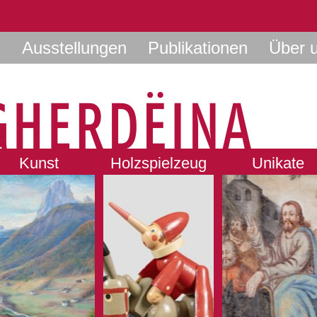
s
Ausstellungen
Publikationen
Über 
Kunst
Holzspielzeug
Unikate