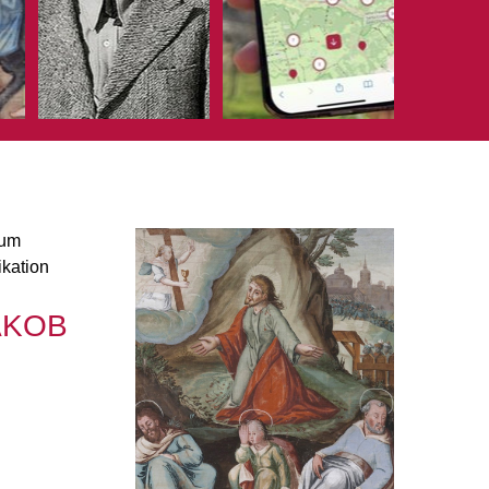
eum
ikation
AKOB