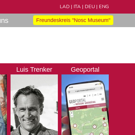
LAD
|
ITA
|
DEU
|
ENG
uns
Freundeskreis "Nosc Museum"
Luis Trenker
Geoportal