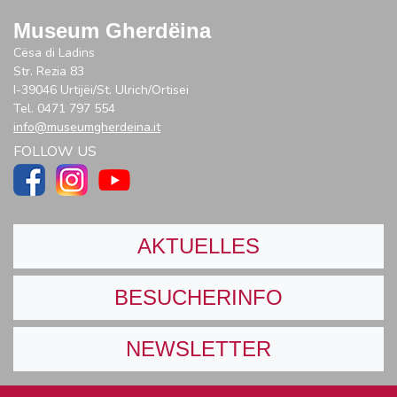
Museum Gherdëina
Cësa di Ladins
Str. Rezia 83
I-39046 Urtijëi/St. Ulrich/Ortisei
Tel. 0471 797 554
info@museumgherdeina.it
FOLLOW US
AKTUELLES
BESUCHERINFO
NEWSLETTER