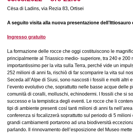
Cësa di Ladins, via Rezia 83, Ortisei
A seguito visita alla nuova presentazione dell’Ittiosauro 
Ingresso gratuito
La formazione delle rocce che oggi costituiscono le magnifich
principalmente al Triassico medio- superiore, tra 240 e 200 mi
importantissimo per la vita sulla Terra, perché vide un impu
252 milioni di anni fa, rischiò di far scomparire la vita sul 
Seceda all’Alpe di Siusi, sono nascosti i fossili e molti altri
l’evento evolutivo che, soprattutto nelle basse acque delle pi
comunità di coralli, molluschi, echinodermi. I fossili che si
successo e la tempistica degli eventi. Le rocce che li conten
tipi di ambiente presenti così tanti milioni di anni fa nell’a
conferenza si focalizzerà soprattutto sul periodo di 5 milioni 
grandi cambiamenti portarono ad una biodiversità eccezion
parlando. Il rinnovamento dell’esposizione del Museo mette i