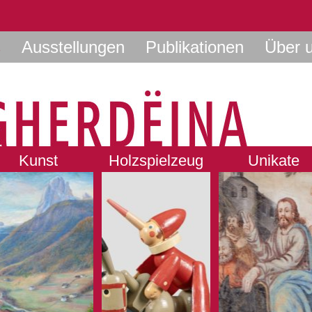
s
Ausstellungen
Publikationen
Über 
Kunst
Holzspielzeug
Unikate