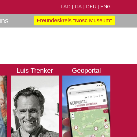
LAD
|
ITA
|
DEU
|
ENG
uns
Freundeskreis "Nosc Museum"
Luis Trenker
Geoportal