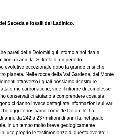
del Secëda e fossili del Ladinico.
e pareti delle Dolomiti qui intorno a noi risale
lioni di anni fa. Si tratta di un periodo
lso evolutivo eccezionale dopo la grande crisi che,
nostro pianeta. Nelle rocce della Val Gardena, dal Monte
 elementi attraverso i quali possiamo ricostruire
attaforme carbonatiche, vide il rifiorire di complesse
 sono conservati ci aiutano a comprendere cosa sia
gono ci danno invece dettagliate informazioni sui vari
rea che oggi conosciamo come ‘le Dolomiti’. La
di anni, da 242 a 237 milioni di anni fa, nel quale
ale, in un tempo molto breve geologicamente
n luce proprio le testimonianze di questo evento: i