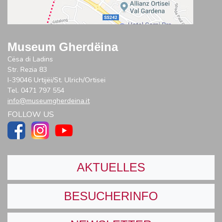
Museum Gherdëina
Cësa di Ladins
Str. Rezia 83
I-39046 Urtijëi/St. Ulrich/Ortisei
Tel. 0471 797 554
info@museumgherdeina.it
FOLLOW US
AKTUELLES
BESUCHERINFO