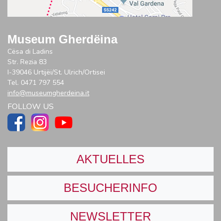
Museum Gherdëina
Cësa di Ladins
Str. Rezia 83
I-39046 Urtijëi/St. Ulrich/Ortisei
Tel. 0471 797 554
info@museumgherdeina.it
FOLLOW US
AKTUELLES
BESUCHERINFO
NEWSLETTER