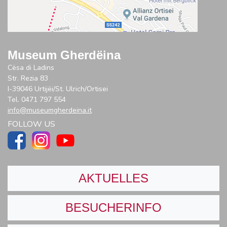
Museum Gherdëina
Cësa di Ladins
Str. Rezia 83
I-39046 Urtijëi/St. Ulrich/Ortisei
Tel. 0471 797 554
info@museumgherdeina.it
FOLLOW US
AKTUELLES
BESUCHERINFO