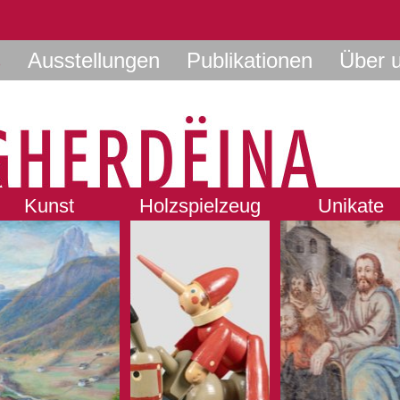
s
Ausstellungen
Publikationen
Über 
Kunst
Holzspielzeug
Unikate