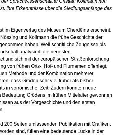
der Sprachwissenschaftler Cristian Kollmann nun
st. Ihre Erkenntnisse über die Siedlungsanfänge des
rbst im Eigenverlag des Museum Gherdëina erscheint.
er Nössing und Kollmann die frühe Geschichte der
 genommen haben. Weil schriftliche Zeugnisse bis
ndschaft analysiert, die neuesten
et und sich mit der europäischen Straßenforschung
g von frühen Orts-, Hof- und Flurnamen offenlegt.
neuen Methode und der Kombination mehrerer
en, dass Gröden sehr viel früher als bisher
ts in vorrömischer Zeit. Zudem konnten neue
en Bedeutung Grödens im frühen Mittelalter gewonnen
issen aus der Vorgeschichte und den ersten
n.
nd 200 Seiten umfassenden Publikation mit Grafiken,
orden sind, füllen eine bedeutende Lücke in der