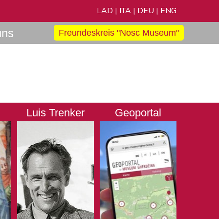
LAD
|
ITA
|
DEU
|
ENG
uns
Freundeskreis "Nosc Museum"
Luis Trenker
Geoportal