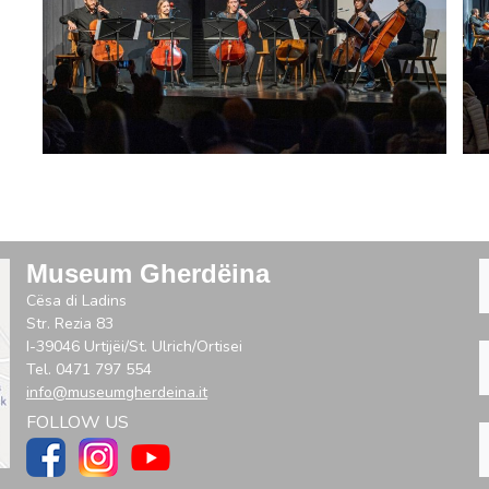
Museum Gherdëina
Cësa di Ladins
Str. Rezia 83
I-39046 Urtijëi/St. Ulrich/Ortisei
Tel. 0471 797 554
info@museumgherdeina.it
FOLLOW US