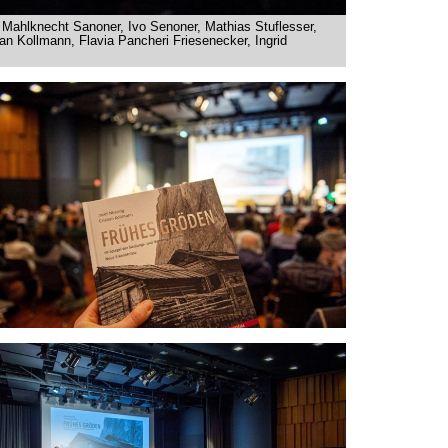
n Mahlknecht Sanoner, Ivo Senoner, Mathias Stuflesser,
ian Kollmann, Flavia Pancheri Friesenecker, Ingrid