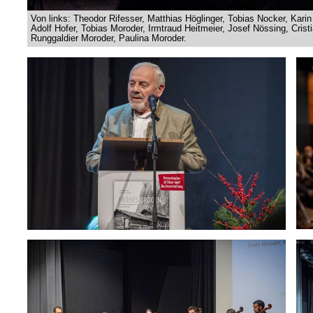
Von links: Theodor Rifesser, Matthias Höglinger, Tobias Nocker, Kari
Adolf Hofer, Tobias Moroder, Irmtraud Heitmeier, Josef Nössing, Crist
Runggaldier Moroder, Paulina Moroder.