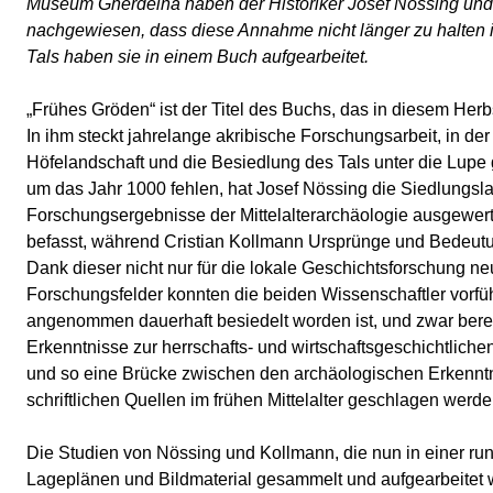
Museum Gherdëina haben der Historiker Josef Nössing und 
nachgewiesen, dass diese Annahme nicht länger zu halten i
Tals haben sie in einem Buch aufgearbeitet.
„Frühes Gröden“ ist der Titel des Buchs, das in diesem He
In ihm steckt jahrelange akribische Forschungsarbeit, in d
Höfelandschaft und die Besiedlung des Tals unter die Lupe
um das Jahr 1000 fehlen, hat Josef Nössing die Siedlungsla
Forschungsergebnisse der Mittelalterarchäologie ausgewert
befasst, während Cristian Kollmann Ursprünge und Bedeutun
Dank dieser nicht nur für die lokale Geschichtsforschung 
Forschungsfelder konnten die beiden Wissenschaftler vorführ
angenommen dauerhaft besiedelt worden ist, und zwar berei
Erkenntnisse zur herrschafts- und wirtschaftsgeschichtlich
und so eine Brücke zwischen den archäologischen Erkenntn
schriftlichen Quellen im frühen Mittelalter geschlagen werde
Die Studien von Nössing und Kollmann, die nun in einer ru
Lageplänen und Bildmaterial gesammelt und aufgearbeitet w