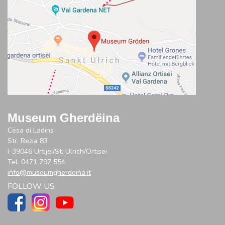
Museum Gherdëina
Cësa di Ladins
Str. Rezia 83
I-39046 Urtijëi/St. Ulrich/Ortisei
Tel. 0471 797 554
info@museumgherdeina.it
FOLLOW US