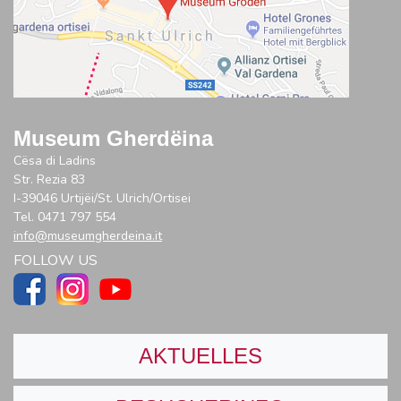
Museum Gherdëina
Cësa di Ladins
Str. Rezia 83
I-39046 Urtijëi/St. Ulrich/Ortisei
Tel. 0471 797 554
info@museumgherdeina.it
FOLLOW US
AKTUELLES