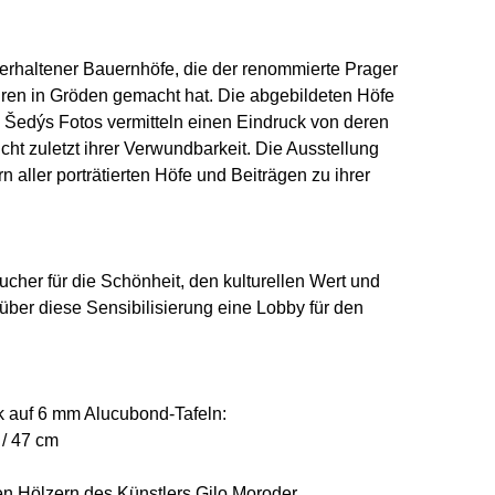
 erhaltener Bauernhöfe, die der renommierte Prager
hren in Gröden gemacht hat. Die abgebildeten Höfe
. Šedýs Fotos vermitteln einen Eindruck von deren
ht zuletzt ihrer Verwundbarkeit. Die Ausstellung
n aller porträtierten Höfe und Beiträgen zu ihrer
cher für die Schönheit, den kulturellen Wert und
über diese Sensibilisierung eine Lobby für den
ck auf 6 mm Alucubond-Tafeln:
 / 47 cm
chen Hölzern des Künstlers Gilo Moroder.