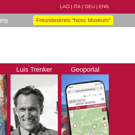
LAD
|
ITA
|
DEU
|
ENG
uns
Freundeskreis "Nosc Museum"
Luis Trenker
Geoportal