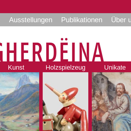
s
Ausstellungen
Publikationen
Über 
Kunst
Holzspielzeug
Unikate