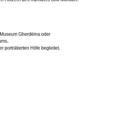
m Museum Gherdëina oder
ums.
r porträtierten Höfe begleitet.