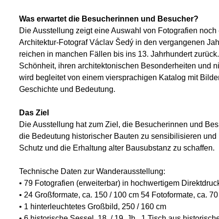
Was erwartet die Besucherinnen und Besucher?
Die Ausstellung zeigt eine Auswahl von Fotografien noch
Architektur-Fotograf Václav Šedý in den vergangenen Ja
reichen in manchen Fällen bis ins 13. Jahrhundert zurück
Schönheit, ihren architektonischen Besonderheiten und nic
wird begleitet von einem viersprachigen Katalog mit Bilder
Geschichte und Bedeutung.
Das Ziel
Die Ausstellung hat zum Ziel, die Besucherinnen und Besu
die Bedeutung historischer Bauten zu sensibilisieren und 
Schutz und die Erhaltung alter Bausubstanz zu schaffen.
Technische Daten zur Wanderausstellung:
• 79 Fotografien (erweiterbar) in hochwertigem Direktdru
• 24 Großformate, ca. 150 / 100 cm 54 Fotoformate, ca. 70
• 1 hinterleuchtetes Großbild, 250 / 160 cm
• 6 historische Sessel, 18. / 19. Jh., 1 Tisch aus historis