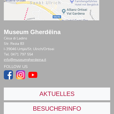
Museum Gherdëina
Cësa di Ladins
Str. Rezia 83
I-39046 Urtijëi/St. Ulrich/Ortisei
Tel. 0471 797 554
info@museumgherdeina.it
FOLLOW US
AKTUELLES
BESUCHERINFO