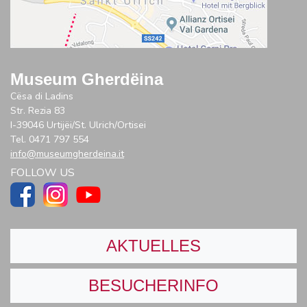
Museum Gherdëina
Cësa di Ladins
Str. Rezia 83
I-39046 Urtijëi/St. Ulrich/Ortisei
Tel. 0471 797 554
info@museumgherdeina.it
FOLLOW US
AKTUELLES
BESUCHERINFO